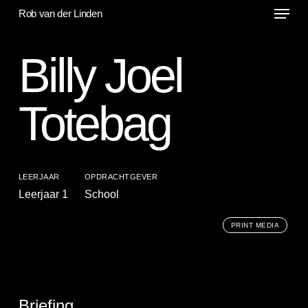
Menu
Skip
Rob van der Linden
to
main
Billy Joel
content
Totebag
LEERJAAR
OPDRACHTGEVER
Leerjaar 1
School
PRINT MEDIA
Briefing